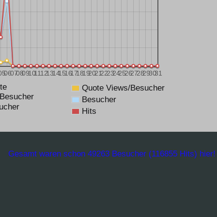
05
06
07
08
09
10
11
12
13
14
15
16
17
18
19
20
21
22
23
24
25
26
27
28
29
30
31
te
Quote Views/Besucher
/Besucher
Besucher
ucher
Hits
Gesamt waren schon 49263 Besucher (116855 Hits) hier!