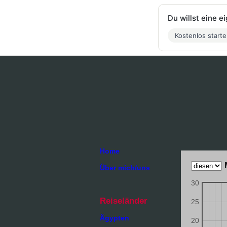
Du willst eine 
Kostenlos start
Home
Über mich/uns
30
Reiseländer
25
Ägypten
20