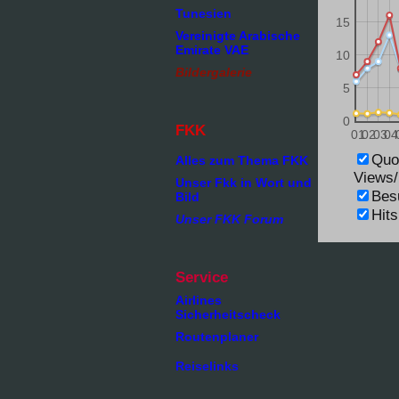
Tunesien
15
Vereinigte Arabische
Emirate VAE
10
Bildergalerie
5
0
FKK
01
02
03
04
Quo
Alles zum Thema FKK
Views
Unser Fkk in Wort und
Bes
Bild
Hits
Unser FKK Forum
Service
Airlines
Sicherheitscheck
Routenplaner
Reiselinks