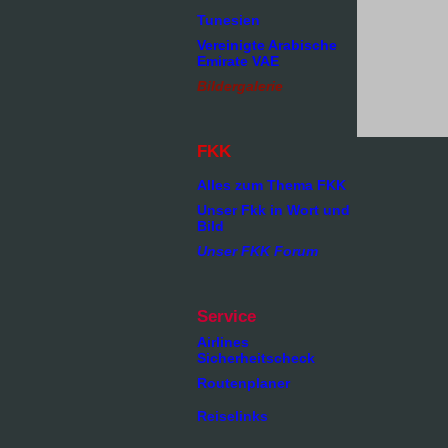
Tunesien
Vereinigte Arabische
Emirate VAE
Bildergalerie
FKK
Alles zum Thema FKK
Unser Fkk in Wort und
Bild
Unser FKK Forum
Service
Airlines
Sicherheitscheck
Routenplaner
Reiselinks