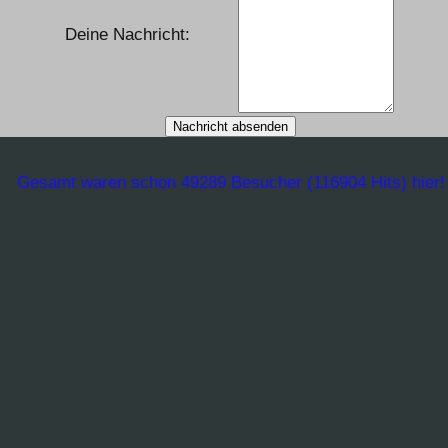
Deine Nachricht:
Gesamt waren schon 49289 Besucher (116904 Hits) hier!