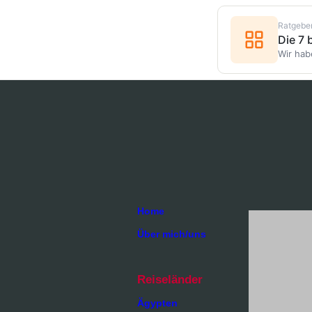
Ratgebe
Die 7
Wir hab
Home
Über mich/uns
Reiseländer
Ägypten